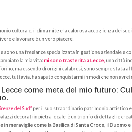
monio culturale, il clima mite e la calorosa accoglienza dei suoi
vivere e lavorare è un vero piacere.
i e sono una freelance specializzata in gestione aziendale e 
cambiato la mia vita:
mi sono trasferita a Lecce
,
una città in
Torino, ma essendo di origini calabresi, sono sempre stata aff
. Lecce, tuttavia, ha saputo conquistarmi in modi che non avre
 Lecce come meta del mio futuro: Cult
no.
irenze del Sud”
per il suo straordinario patrimonio artistico e
alazzi decorati in pietra locale, è un trionfo di dettagli e crea
te in meraviglie come la Basilica di Santa Croce, il Duomo 