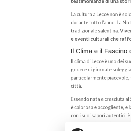
testimonianze di una storia
La cultura a Lecce non è sol
durante tutto l’anno. La Not
tradizionale salentina.
Vive
e eventi culturali che raffo
Il Clima e il Fascino
Il clima di Lecce è uno dei su
godere di giornate soleggiat
particolarmente piacevole, tr
città.
Essendo nata e cresciuta al 
è calorosa e accogliente, e 
con i suoi sapori autentici, è
specialità che rendono ogn