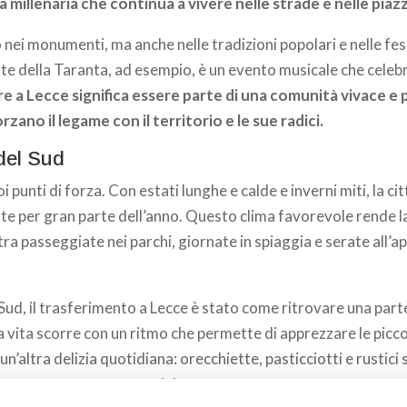
 millenaria che continua a vivere nelle strade e nelle piazz
o nei monumenti, ma anche nelle tradizioni popolari e nelle fes
te della Taranta, ad esempio, è un evento musicale che celebr
re a Lecce significa essere parte di una comunità vivace e 
rzano il legame con il territorio e le sue radici.
 del Sud
oi punti di forza. Con estati lunghe e calde e inverni miti, la cit
e per gran parte dell’anno. Questo clima favorevole rende la 
a passeggiate nei parchi, giornate in spiaggia e serate all’ape
Sud, il trasferimento a Lecce è stato come ritrovare una part
la vita scorre con un ritmo che permette di apprezzare le picco
 un’altra delizia quotidiana: orecchiette, pasticciotti e rustici
i pasto un momento speciale.