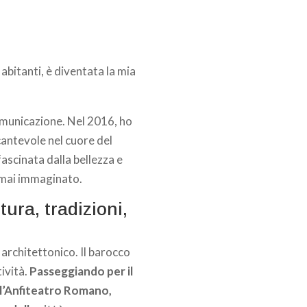
 abitanti, è diventata la mia
comunicazione. Nel 2016, ho
cantevole nel cuore del
ascinata dalla bellezza e
i mai immaginato.
ura, tradizioni,
 architettonico. Il barocco
tività.
Passeggiando per il
e l’Anfiteatro Romano,